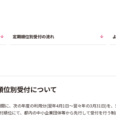
定期順位別受付の流れ
順位別受付について
期間に、次の年度の利用分(翌年4月1日
～
から
翌々年の3月31日)を
受付順位にて、都内の中小企業団体等から先行して受付を行う制