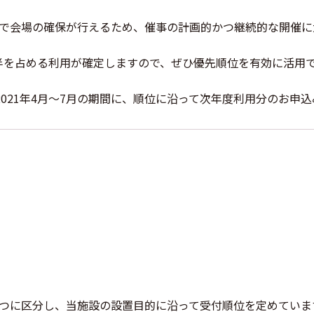
まで会場の確保が行えるため、催事の計画的かつ継続的な開催に
半を占める利用が確定しますので、ぜひ優先順位を有効に活用
021年4月
～
から
7月の期間に、順位に沿って次年度利用分のお申込
5つに区分し、当施設の設置目的に沿って受付順位を定めていま