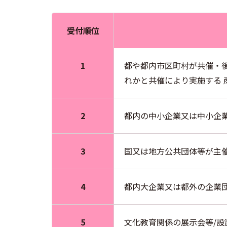
受付順位
1
都や都内市区町村が共催・
れかと共催により実施する 
2
都内の中小企業又は中小企
3
国又は地方公共団体等が主
4
都内大企業又は都外の企業
5
文化教育関係の展示会等/設