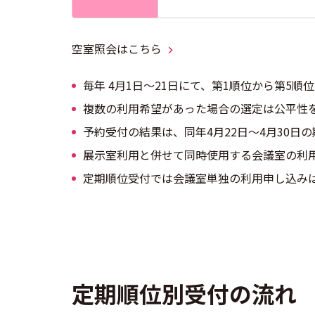
空室照会はこちら
毎年 4月1日
～
から
21日にて、第1順位から第5順
複数の利用希望があった場合の選定は公平性
予約受付の結果は、同年4月22日
～
から
4月30日
展示室利用と併せて同時使用する会議室の利
定期順位受付では会議室単独の利用申し込み
定期順位別受付の流れ