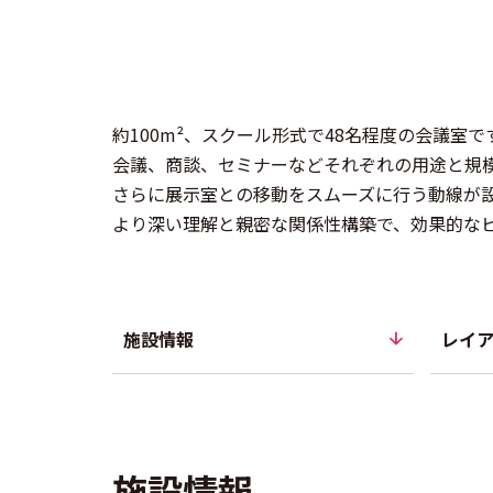
約100
m²
へいほうめーとる
、スクール形式で48名程度の会議室で
会議、商談、セミナーなどそれぞれの用途と規
さらに展示室との移動をスムーズに行う動線が
より深い理解と親密な関係性構築で、効果的な
施設情報
レイ
施設情報