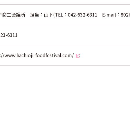
工会議所 担当：山下(TEL：042-632-6311 E-mail：802foodfe
623-6311
://www.hachioji-foodfestival.com/