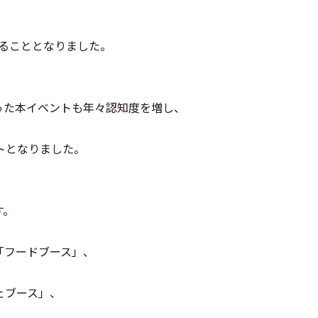
催することとなりました。
った本イベントも年々認知度を増し、
ントとなりました。
す。
「フードブース」、
ェブース」、